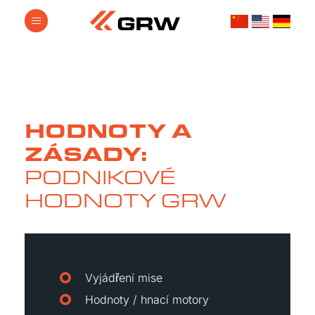
HODNOTY A
ZÁSADY:
PODNIKOVÉ
HODNOTY GRW
Vyjádření mise
Hodnoty / hnací motory