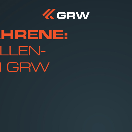
HRENE:
LLEN-
I GRW