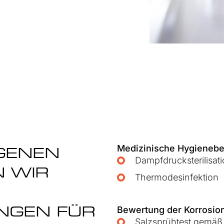
Medizinische Hygieneb
GENEN
Dampfdrucksterilisat
 WIR
Thermodesinfektion
NGEN FÜR
Bewertung der Korrosion
Salzsprühtest gemäß