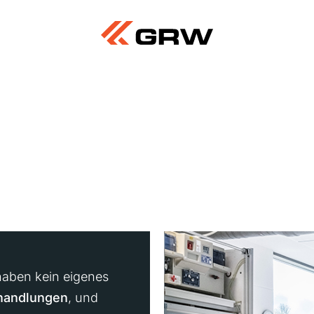
aben kein eigenes
handlungen
, und